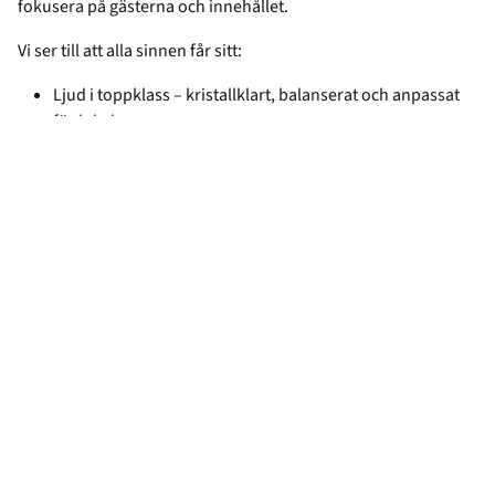
fokusera på gästerna och innehållet.
Vi ser till att alla sinnen får sitt:
Ljud i toppklass – kristallklart, balanserat och anpassat
för lokalen.
Dynamisk ljussättning – från stämningsfulla miljöer till
storslagna effekter.
Skarpa bildlösningar – perfekt för presentationer,
liveproduktioner och digitala inslag.
Streaming & inspelning – så att fler kan ta del av eventet,
både live och i efterhand.
Läs mer om vår utrustning